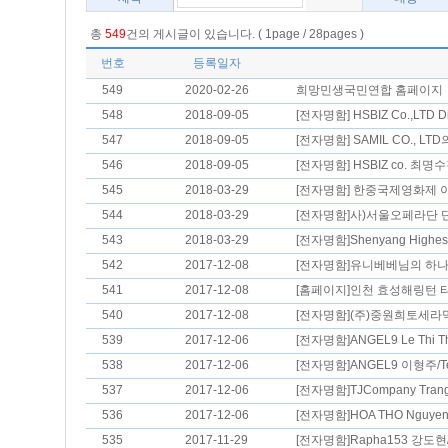
총
549
건의 게시글이 있습니다. ( 1page / 28pages )
번호
등록일자
549
2020-02-26
희망민생국민연합 홈페이지
548
2018-09-05
[전자명함] HSBIZ Co.,LTD Dir
547
2018-09-05
[전자명함] SAMIL CO., LTD의
546
2018-09-05
[전자명함] HSBIZ co. 최명수감
545
2018-03-29
[전자명함] 한중국제영화제 이사
544
2018-03-29
[전자명함]사)서울오페라단 단.
543
2018-03-29
[전자명함]Shenyang Highest 
542
2017-12-08
[전자명함]유니베베님의 하나로
541
2017-12-08
[홈페이지]인천 효성해링턴 타워
540
2017-12-08
[전자명함](주)중원희토세라믹 
539
2017-12-06
[전자명함]ANGEL9 Le Thi Thu
538
2017-12-06
[전자명함]ANGEL9 이형주/Tec
537
2017-12-06
[전자명함]TJCompany Trang
536
2017-12-06
[전자명함]HOA THO Nguyen N
535
2017-11-29
[전자명함]Rapha153 강도현/