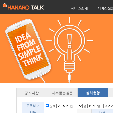
서비스소개
서비스신
공지사항
자주묻는질문
설치현황
등록일자
전체
년
월
일 ~
제목
내용