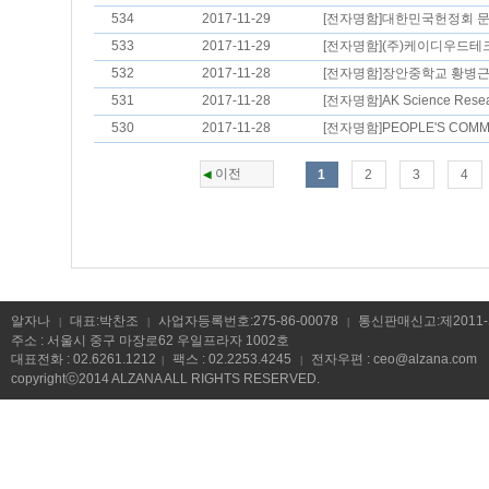
534
2017-11-29
[전자명함]대한민국헌정회 문화
533
2017-11-29
[전자명함](주)케이디우드테크 
532
2017-11-28
[전자명함]장안중학교 황병근/교
531
2017-11-28
[전자명함]AK Science Resear
530
2017-11-28
[전자명함]PEOPLE'S COMMIT
이전
1
2
3
4
◀
알자나
대표:박찬조
사업자등록번호:275-86-00078
통신판매신고:제2011-
|
|
|
주소 : 서울시 중구 마장로62 우일프라자 1002호
대표전화 : 02.6261.1212
팩스 : 02.2253.4245
전자우편 :
ceo@alzana.com
|
|
copyrightⓒ2014 ALZANA ALL RIGHTS RESERVED.