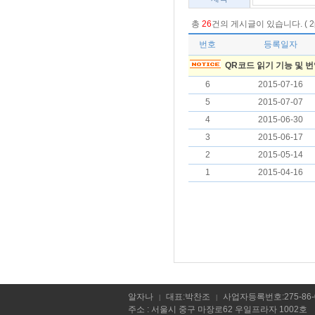
총
26
건의 게시글이 있습니다. ( 2pag
번호
등록일자
QR코드 읽기 기능 및 
6
2015-07-16
5
2015-07-07
4
2015-06-30
3
2015-06-17
2
2015-05-14
1
2015-04-16
알자나
대표:박찬조
사업자등록번호:275-86-
|
|
주소 : 서울시 중구 마장로62 우일프라자 1002호