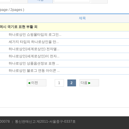
e / 2pages )
제목
번역시 국기로 표현 부활 외
하나로상인 쇼핑몰타입의 로그인...
세가지 타입의 하나로상인을 만...
하나로상인(세계로상인) 전자앨...
하나로상인(세계로상인)이 전자...
하나로상인 상품옵션정보 표현 ...
하나로상인 블로그 연동 아이콘 ...
이전
다음
1
2
◀
▶
00078
통신판매신고:제2011-서울중구-0337호
|