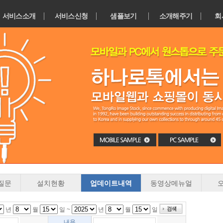
서비스소개
서비스신청
샘플보기
소개해주기
회
질문
설치현황
업데이트내역
동영상메뉴얼
년
월
일 ~
년
월
일
내용